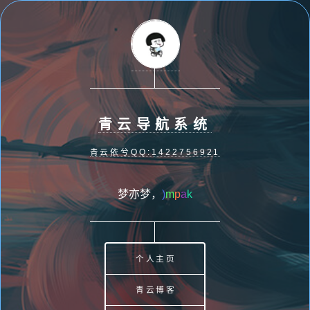
青云导航系统
青云依兮QQ:1422756921
梦亦梦，梦非梦
L
N
z
e
;
个人主页
青云博客